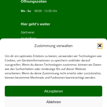
Öffnungszeiten
Mo - Sa
08:00 - 12:30 Uhr
Hier geht's weiter
Gärtnerei
Grabpflege
Über uns
Zustimmung verwalten
Kontakt
Impressum
Um dir ein optimales Erlebnis zu bieten, verwenden wir Technologien wie
Cookies, um Geräteinformationen zu speichern und/oder darauf
Datenschutz
zuzugreifen. Wenn du diesen Technologien zustimmst, können wir Daten
wie das Surfverhalten oder eindeutige IDs auf dieser Website
verarbeiten. Wenn du deine Zustimmung nicht erteilst oder zurückziehst,
Folgen Sie uns auf Instagram
können bestimmte Merkmale und Funktionen beeinträchtigt werden.
Bei uns können Sie mit Paypal bezahlen.
Akzeptieren
Bei uns können Sie mit EC Karte bezahlen (auch
Kontaktlos)
Ablehnen