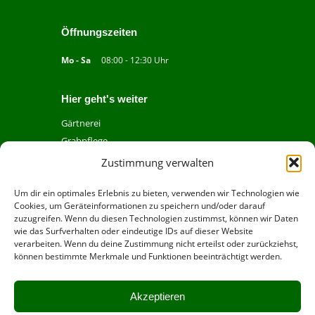
Öffnungszeiten
Mo - Sa
08:00 - 12:30 Uhr
Hier geht's weiter
Gärtnerei
Grabpflege
Über uns
Zustimmung verwalten
Kontakt
Um dir ein optimales Erlebnis zu bieten, verwenden wir Technologien wie
Impressum
Cookies, um Geräteinformationen zu speichern und/oder darauf
Datenschutz
zuzugreifen. Wenn du diesen Technologien zustimmst, können wir Daten
wie das Surfverhalten oder eindeutige IDs auf dieser Website
verarbeiten. Wenn du deine Zustimmung nicht erteilst oder zurückziehst,
Folgen Sie uns auf Instagram
können bestimmte Merkmale und Funktionen beeinträchtigt werden.
Bei uns können Sie mit Paypal bezahlen.
Akzeptieren
Bei uns können Sie mit EC Karte bezahlen (auch