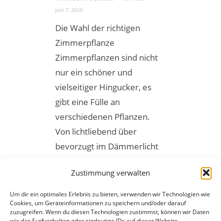
Juni 7, 2020
Die Wahl der richtigen
Zimmerpflanze
Zimmerpflanzen sind nicht
nur ein schöner und
vielseitiger Hingucker, es
gibt eine Fülle an
verschiedenen Pflanzen.
Von lichtliebend über
bevorzugt im Dämmerlicht
bis hin zu einer hohen
Zustimmung verwalten
Luftfeuchtigkeit – für jeden
Platz in ihrer Wohnung oder
Um dir ein optimales Erlebnis zu bieten, verwenden wir Technologien wie
Cookies, um Geräteinformationen zu speichern und/oder darauf
Haus gibt es
zuzugreifen. Wenn du diesen Technologien zustimmst, können wir Daten
entsprechendes Grün.
wie das Surfverhalten oder eindeutige IDs auf dieser Website